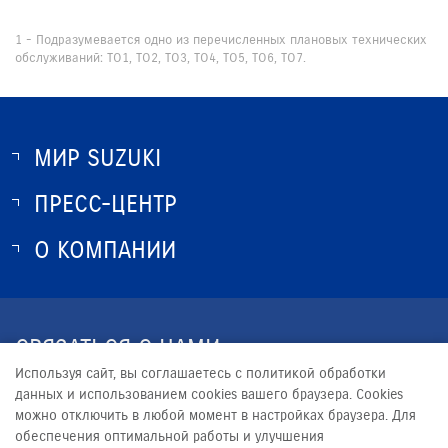
1 - Подразумевается одно из перечисленных плановых технических
обслуживаний: ТО1, ТО2, ТО3, ТО4, ТО5, ТО6, ТО7.
МИР SUZUKI
ПРЕСС-ЦЕНТР
О SUZUKI
ИСТОРИЯ SUZUKI
О КОМПАНИИ
НОВОСТИ
ПРОГРАММА ЛОЯЛЬНОСТИ
О КОМПАНИИ
КОНТАКТЫ
СВЯЗАТЬСЯ С НАМИ
ЮРИДИЧЕСКАЯ ИНФОРМАЦИЯ
Используя сайт, вы соглашаетесь с политикой обработки
+7 (8412) 20-55-11
данных и использованием cookies вашего браузера. Cookies
можно отключить в любой момент в настройках браузера. Для
MARKETING-S@SURA-MOTORS.RU
обеспечения оптимальной работы и улучшения