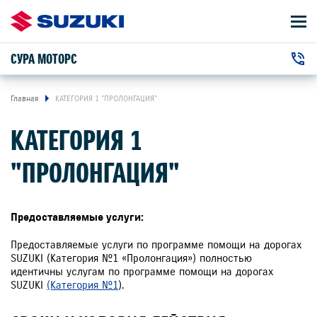
СУРА МОТОРС
АВТОМОБИЛИ
+7 (8412) 20-55-11
ВЛАДЕЛЬЦАМ
г. Пенза, Беляева улица, 2В
Главная
КАТЕГОРИЯ 1 "ПРОЛОНГАЦИЯ"
КАТЕГОРИЯ 1
О КОМПАНИИ
"ПРОЛОНГАЦИЯ"
КОНТАКТЫ
НОВОСТИ
Предоставляемые услуги:
Предоставляемые услуги по программе помощи на дорогах
SUZUKI (Категория №1 «Пролонгация») полностью
ЗАКАЗАТЬ ЗВОНОК
идентичны услугам по программе помощи на дорогах
SUZUKI
(Категория №1
).