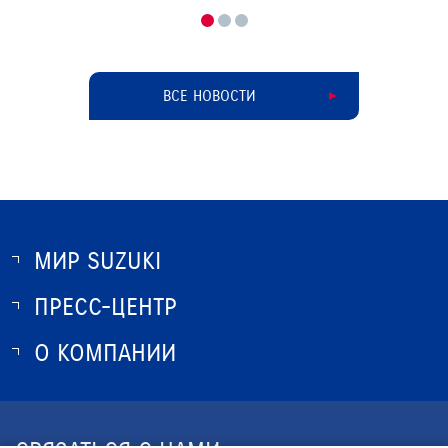
ВСЕ НОВОСТИ
МИР SUZUKI
ПРЕСС-ЦЕНТР
О SUZUKI
ИСТОРИЯ SUZUKI
О КОМПАНИИ
НОВОСТИ
ПРОГРАММА ЛОЯЛЬНОСТИ
О КОМПАНИИ
КОНТАКТЫ