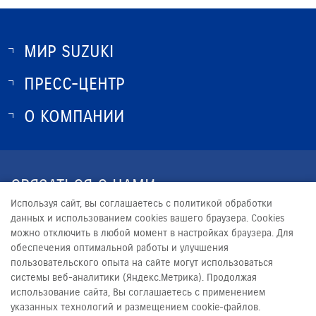
МИР SUZUKI
ПРЕСС-ЦЕНТР
О SUZUKI
ИСТОРИЯ SUZUKI
О КОМПАНИИ
НОВОСТИ
ПРОГРАММА ЛОЯЛЬНОСТИ
О КОМПАНИИ
КОНТАКТЫ
СВЯЗАТЬСЯ С НАМИ
ЮРИДИЧЕСКАЯ ИНФОРМАЦИЯ
Используя сайт, вы соглашаетесь с политикой обработки
+7 (8412) 20-55-11
данных и использованием cookies вашего браузера. Cookies
можно отключить в любой момент в настройках браузера. Для
MARKETING-S@SURA-MOTORS.RU
обеспечения оптимальной работы и улучшения
пользовательского опыта на сайте могут использоваться
системы веб-аналитики (Яндекс.Метрика). Продолжая
использование сайта, Вы соглашаетесь с применением
указанных технологий и размещением cookie-файлов.
© 2026