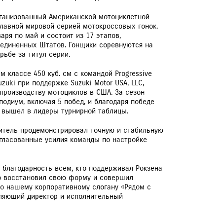
ЕРВИСНЫЕ КАМПАНИИ
рганизованный Американской мотоциклетной
главной мировой серией мотокроссовых гонок.
аря по май и состоит из 17 этапов,
оединенных Штатов. Гонщики соревнуются на
рьбе за титул серии.
 классе 450 куб. см с командой Progressive
uzuki при поддержке Suzuki Motor USA, LLC,
 производству мотоциклов в США. За сезон
подиум, включая 5 побед, и благодаря победе
 вышел в лидеры турнирной таблицы.
итель продемонстрировал точную и стабильную
гласованные усилия команды по настройке
 благодарность всем, кто поддерживал Рокзена
нно восстановил свою форму и совершил
но нашему корпоративному слогану «Рядом с
вляющий директор и исполнительный