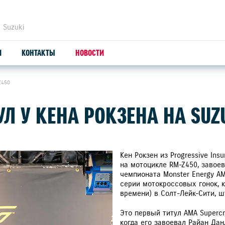
 Suzuki
И
КОНТАКТЫ
НОВОСТИ
Z450
ЗАПЧАСТИ И АКСЕССУАРЫ
С
 У КЕНА РОКЗЕНА НА SUZU
ОРИГИНАЛЬНЫЕ ЗАПЧАСТИ
СЕ
ПРОДУКЦИЯ SUZUTEC
SU
Кен Рокзен из Progressive Ins
на мотоцикле RM-Z450, завое
чемпионата Monster Energy AMA
КУЗОВНЫЕ ЗАПЧАСТИ И РЕМОНТ
серии мотокроссовых гонок, 
времени) в Солт-Лейк-Сити, ш
УЗНАТЬ СТОИМОСТЬ ДЕТАЛИ
Это первый титул AMA Supercro
когда его завоевал Райан Дан