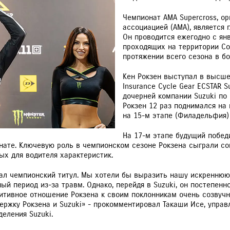
РАССЧИТАТЬ ТО
С
Чемпионат AMA Supercross, о
ассоциацией (AMA), является 
Он проводится ежегодно с янв
проходящих на территории С
протяжении всего сезона в бо
VITARA
Кен Рокзен выступал в высшем
JIMNY
Insurance Cycle Gear ECSTAR S
дочерней компании Suzuki по
Рокзен 12 раз поднимался на 
на 15-м этапе (Филадельфия)
На 17-м этапе будущий побед
ате. Ключевую роль в чемпионском сезоне Рокзена сыграли со
ых для водителя характеристик.
вал чемпионский титул. Мы хотели бы выразить нашу искреннюю
ный период из-за травм. Однако, перейдя в Suzuki, он постепе
зитивное отношение Рокзена к своим поклонникам очень созвуч
ржку Рокзена и Suzuki» - прокомментировал Такаши Исе, упра
еления Suzuki.