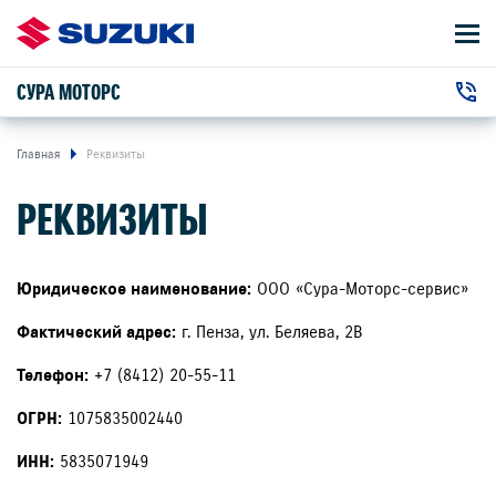
СУРА МОТОРС
АВТОМОБИЛИ
+7 (8412) 20-55-11
ВЛАДЕЛЬЦАМ
г. Пенза, Беляева улица, 2В
Главная
Реквизиты
РЕКВИЗИТЫ
О КОМПАНИИ
КОНТАКТЫ
Юридическое наименование:
ООО «Сура-Моторс-сервис»
НОВОСТИ
Фактический адрес:
г. Пенза, ул. Беляева, 2В
Телефон:
+7 (8412) 20-55-11
ЗАКАЗАТЬ ЗВОНОК
ОГРН:
1075835002440
ИНН:
5835071949