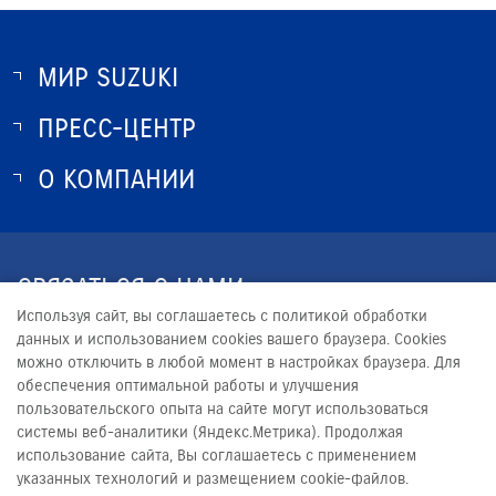
МИР SUZUKI
ПРЕСС-ЦЕНТР
О SUZUKI
ИСТОРИЯ SUZUKI
О КОМПАНИИ
НОВОСТИ
ПРОГРАММА ЛОЯЛЬНОСТИ
О КОМПАНИИ
КОНТАКТЫ
СВЯЗАТЬСЯ С НАМИ
ЮРИДИЧЕСКАЯ ИНФОРМАЦИЯ
Используя сайт, вы соглашаетесь с политикой обработки
+7 (8412) 20-55-11
данных и использованием cookies вашего браузера. Cookies
можно отключить в любой момент в настройках браузера. Для
MARKETING-S@SURA-MOTORS.RU
обеспечения оптимальной работы и улучшения
пользовательского опыта на сайте могут использоваться
системы веб-аналитики (Яндекс.Метрика). Продолжая
использование сайта, Вы соглашаетесь с применением
указанных технологий и размещением cookie-файлов.
© 2026